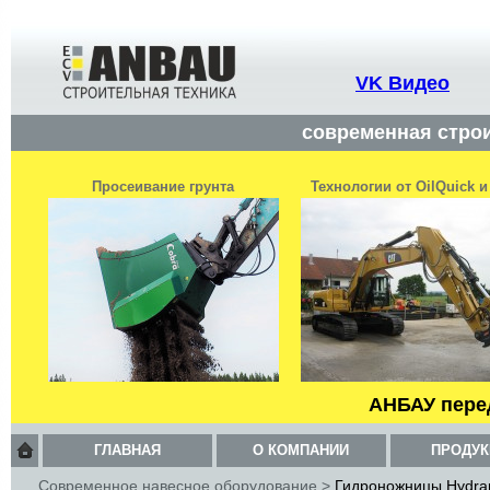
VK Видео
современная строи
Просеивание грунта
Технологии от OilQuick 
АНБАУ пере
ГЛАВНАЯ
О КОМПАНИИ
ПРОДУК
Современное навесное оборудование
>
Гидроножницы Hydr