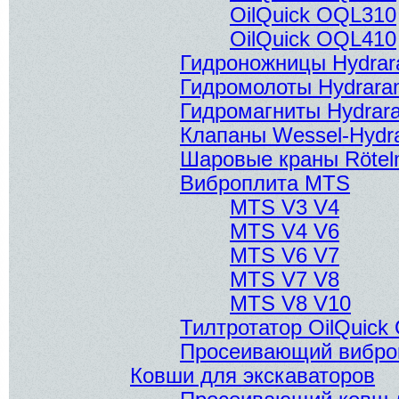
OilQuick OQL310
OilQuick OQL410
Гидроножницы Hydra
Гидромолоты Hydrar
Гидромагниты Hydrar
Клапаны Wessel-Hydra
Шаровые краны Röte
Виброплита MTS
MTS V3 V4
MTS V4 V6
MTS V6 V7
MTS V7 V8
MTS V8 V10
Тилтротатор OilQuic
Просеивающий вибро
Ковши для экскаваторов