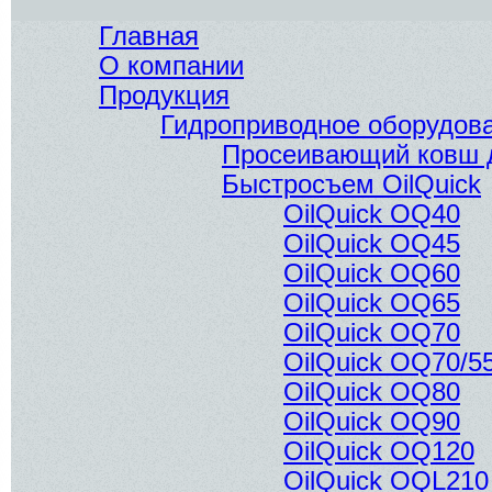
Главная
О компании
Продукция
Гидроприводное оборудов
Просеивающий ковш д
Быстросъем OilQuick
OilQuick OQ40
OilQuick OQ45
OilQuick OQ60
OilQuick OQ65
OilQuick OQ70
OilQuick OQ70/5
OilQuick OQ80
OilQuick OQ90
OilQuick OQ120
OilQuick OQL210