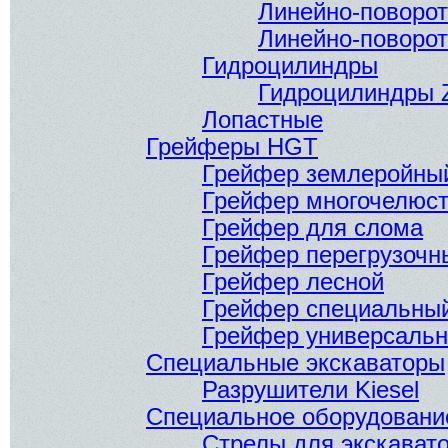
Линейно-поворо
Линейно-поворо
Гидроцилиндры
Гидроцилиндры 
Лопастные
Грейферы HGT
Грейфер землеройны
Грейфер многочелюс
Грейфер для слома
Грейфер перегрузочн
Грейфер лесной
Грейфер специальны
Грейфер универсаль
Специальные экскаваторы
Разрушители Kiesel
Специальное оборудовани
Стрелы для экскават