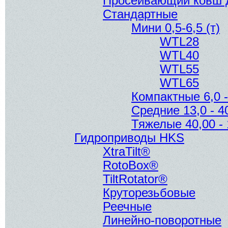
Просеивающий ковш д
Стандартные
Мини 0,5-6,5 (т)
WTL28
WTL40
WTL55
WTL65
Компактные 6,0 - 
Средние 13,0 - 40
Тяжелые 40,00 - 
Гидроприводы HKS
XtraTilt®
RotoBox®
TiltRotator®
Круторезьбовые
Реечные
Линейно-поворотные