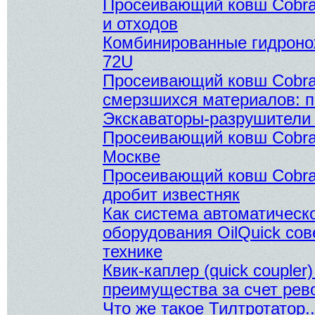
Просеивающий ковш Cobra
и отходов
Комбинированные гидроно
72U
Просеивающий ковш Cobra
смерзшихся материалов: п
Экскаваторы-разрушители
Просеивающий ковш Cobra 
Москве
Просеивающий ковш Cobra 
дробит известняк
Как система автоматическ
оборудования OilQuick со
технике
Квик-каплер (quick coupler)
преимущества за счет ре
Что же такое Тилтротатор..