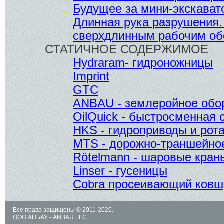
Будущее за мини-экскава
Длинная рука разрушения
сверхдлинным рабочим об
СТАТИЧНОЕ СОДЕРЖИМОЕ
Hydraram- гидроножницы
Imprint
GTC
ANBAU - землеройное обо
OilQuick - быстросменная 
HKS - гидроприводы и рот
MTS - дорожно-траншейно
Rötelmann - шаровые кран
Linser - гусеницы
Cobra просеивающий ковш
Все права защищены © 2011-2026.
ООО АНБАУ - ANBAU LLC.